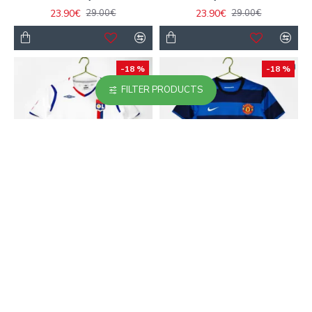
23.90€
23.90€
29.00€
29.00€
-18 %
-18 %
FILTER PRODUCTS
Camiseta Lyon Local
Camiseta Manchester
2008/09 Blanco Retro
United Away 2011/12
Retro
23.90€
29.00€
23.90€
29.00€
-17 %
-18 %