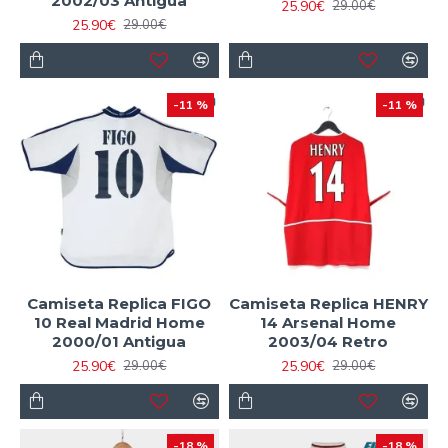
2002/03 Antigua
25.90€
29.00€
25.90€
29.00€
-11 %
-11 %
Camiseta Replica FIGO
Camiseta Replica HENRY
10 Real Madrid Home
14 Arsenal Home
2000/01 Antigua
2003/04 Retro
25.90€
25.90€
29.00€
29.00€
-18 %
-18 %