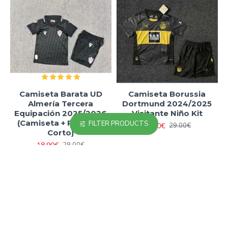
Camiseta Barata UD
Camiseta Borussia
Almería Tercera
Dortmund 2024/2025
Equipación 2025/2026
Visitante Niño Kit
(Camiseta + Pantalón
FILTER PRODUCTS
18.90€
29.00€
Corto)
18.90€
29.00€
-35 %
-35 %