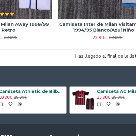
 Milan Away 1998/99
Camiseta Inter de Milan Visitan
 Retro
1994/95 Blanco/Azul Niño 
€
23.90€
29.00€
29.00€
Has llegado al final de la lis
Camiseta Athletic de Bilbao 2024/2025 Alternativo Niño Kit
18.90€
23.90€
29.00€
29.00€