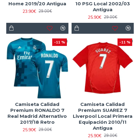
Home 2019/20 Antigua
10 PSG Local 2002/03
Antigua
23.90€
29.00€
25.90€
29.00€
-11 %
-11 %
Camiseta Calidad
Camiseta Calidad
Premium RONALDO 7
Premium SUAREZ 7
Real Madrid Alternativo
Liverpool Local Primera
2017/18 Retro
Equipación 2010/11
Antigua
25.90€
29.00€
25.90€
29.00€