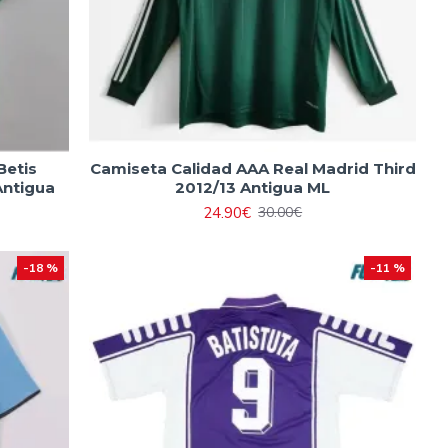
Betis
Camiseta Calidad AAA Real Madrid Third
Antigua
2012/13 Antigua ML
24.90€
30.00€
-18 %
-11 %