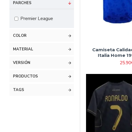
#16 90cm-105cm
PARCHES
#18 105cm-115cm
Premier League
#20 115cm-125cm
#22 125cm-135cm
COLOR
#24 135cm-145cm
MATERIAL
Camiseta Calida
#26 145cm-155cm
Italia Home 19
#28 155cm-165cm
25.90
VERSIÓN
PRODUCTOS
TAGS