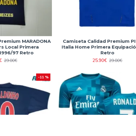
d Premium MARADONA
Camiseta Calidad Premium PI
rs Local Primera
Italia Home Primera Equipaci
1996/97 Retro
Retro
€
25.90€
29.00€
29.00€
-11 %