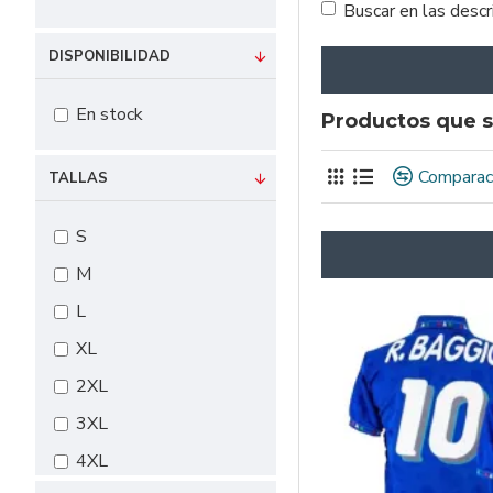
Buscar en las desc
DISPONIBILIDAD
En stock
Productos que s
Comparac
TALLAS
S
M
L
XL
2XL
3XL
4XL