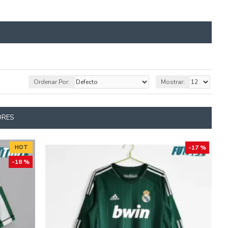
Ordenar Por:
Mostrar:
ORES
HOT
-17 %
-18 %