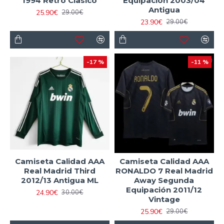
1994 Retro Clasico
Equipación 2003/04
Antigua
25.90€
29.00€
23.90€
29.00€
-17 %
-11 %
Camiseta Calidad AAA
Camiseta Calidad AAA
Real Madrid Third
RONALDO 7 Real Madrid
2012/13 Antigua ML
Away Segunda
Equipación 2011/12
24.90€
30.00€
Vintage
25.90€
29.00€