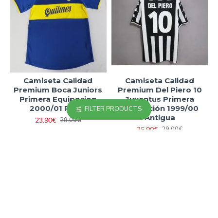
Camiseta Calidad
Camiseta Calidad
Premium Boca Juniors
Premium Del Piero 10
Primera Equipacion
Juventus Primera
2000/01 Retro
Equipación 1999/00
FILTER PRODUCTS
Antigua
23.90€
29.00€
25.90€
29.00€
-18 %
-11 %