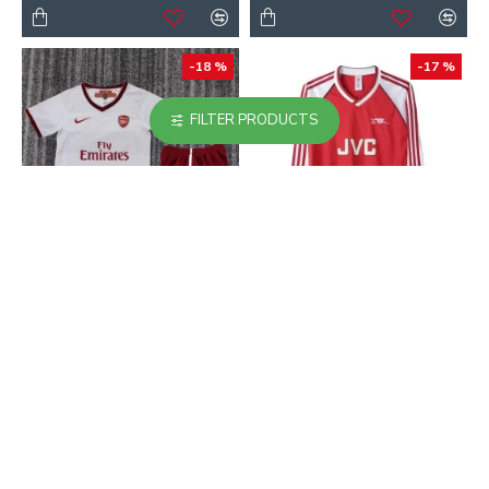
-18 %
-17 %
FILTER PRODUCTS
Camiseta Arsenal Away
Camiseta Arsenal Home
2007/08 Niño Retro
1989/91 Retro ML
23.90€
24.90€
29.00€
30.00€
-18 %
NUEVO
-17 %