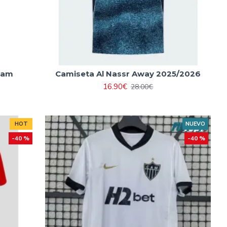
dam
Camiseta Al Nassr Away 2025/2026
16.90€
28.00€
HOT
NUEVO
-40 %
-40 %