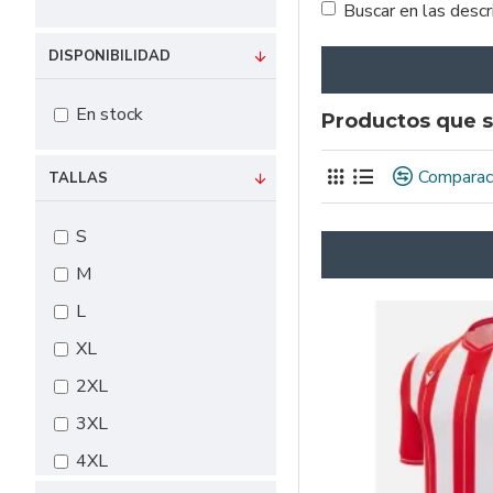
Buscar en las desc
DISPONIBILIDAD
En stock
Productos que s
Comparac
TALLAS
S
M
L
XL
2XL
3XL
4XL