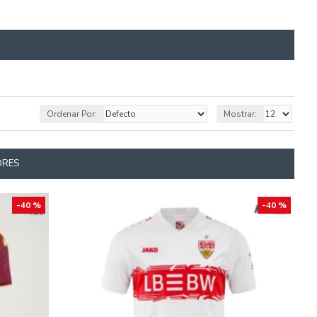
Ordenar Por:
Mostrar:
ORES
-40 %
-40 %