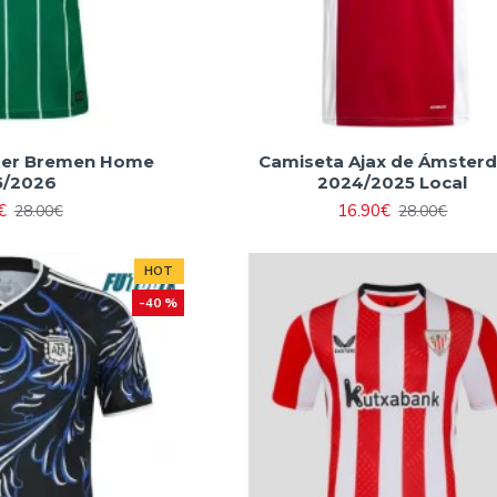
der Bremen Home
Camiseta Ajax de Ámster
5/2026
2024/2025 Local
€
16.90€
28.00€
28.00€
HOT
-40 %