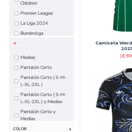
Children
#18（155cm-
Premier League
165cm）
La Liga 2024
Bundesliga
EURO 2024
Camiseta Wer
202
Serie A
16.90
Medias
Pantalón Corto
Pantalón Corto ( S-M-
L-XL-2XL )
Pantalón Corto ( S-M-
L-XL-2XL ) y Medias
Pantalón Corto y
Medias
COLOR