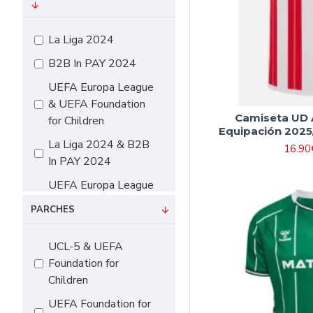
#16 90cm-105cm
#18 105cm-115cm
La Liga 2024
#20 115cm-125cm
B2B In PAY 2024
#22 125cm-135cm
UEFA Europa League
#24 135cm-145cm
& UEFA Foundation
Camiseta UD 
for Children
#26 145cm-155cm
Equipación 2025
La Liga 2024 & B2B
#28 155cm-165cm
16.90
In PAY 2024
#10（115cm-
UEFA Europa League
125cm）
& UEFA Foundation
#12（125cm-
PARCHES
for Children & B2B In
135cm）
PAY 2024
UCL-5 & UEFA
#14（135cm-
Foundation for
145cm）
Children
#16（145cm-
UEFA Foundation for
155cm）