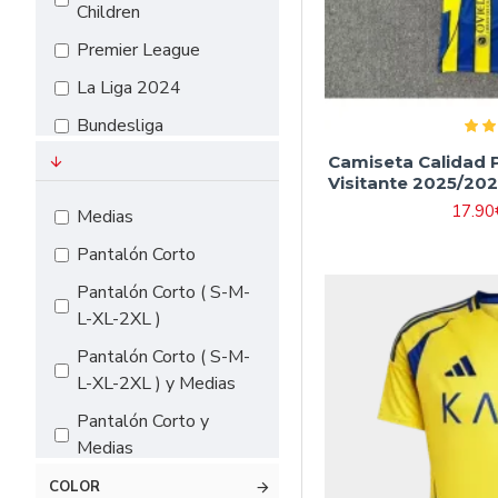
Children
#18（155cm-
Premier League
165cm）
La Liga 2024
Bundesliga
EURO 2024
Camiseta Calidad 
Visitante 2025/202
Serie A
17.90
Medias
Pantalón Corto
Pantalón Corto ( S-M-
L-XL-2XL )
Pantalón Corto ( S-M-
L-XL-2XL ) y Medias
Pantalón Corto y
Medias
COLOR