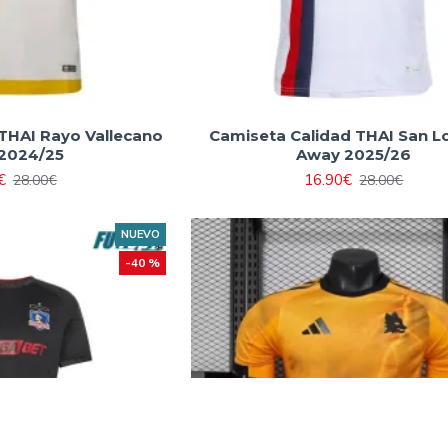
THAI Rayo Vallecano
Camiseta Calidad THAI San L
 2024/25
Away 2025/26
€
16.90€
28.00€
28.00€
NUEVO
-40 %