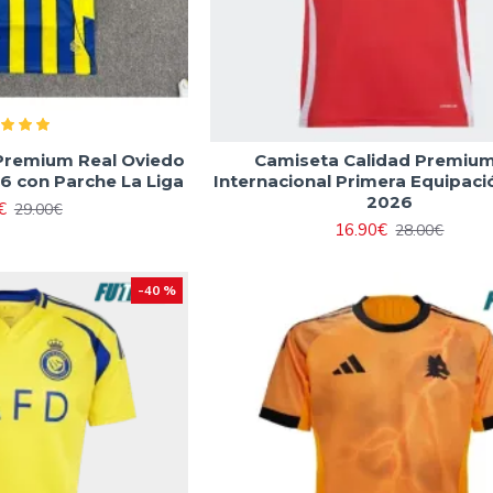
Premium Real Oviedo
Camiseta Calidad Premiu
6 con Parche La Liga
Internacional Primera Equipaci
2026
€
29.00€
16.90€
28.00€
-40 %