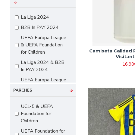
#16 90cm-105cm
#18 105cm-115cm
La Liga 2024
#20 115cm-125cm
B2B In PAY 2024
#22 125cm-135cm
UEFA Europa League
#24 135cm-145cm
& UEFA Foundation
Camiseta Calidad
for Children
#26 145cm-155cm
Visitan
La Liga 2024 & B2B
#28 155cm-165cm
16.90
In PAY 2024
#10（115cm-
UEFA Europa League
125cm）
& UEFA Foundation
#12（125cm-
PARCHES
for Children & B2B In
135cm）
PAY 2024
UCL-5 & UEFA
#14（135cm-
Foundation for
145cm）
Children
#16（145cm-
UEFA Foundation for
155cm）