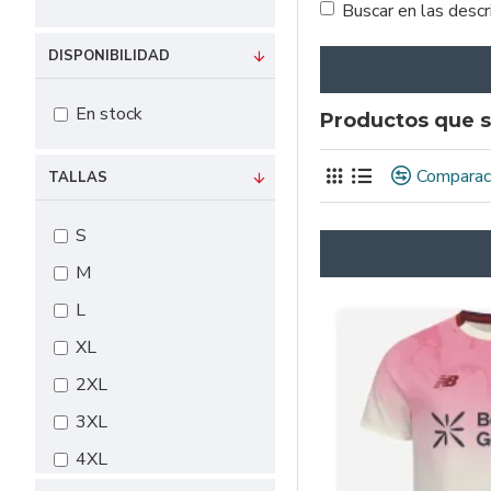
Buscar en las desc
DISPONIBILIDAD
En stock
Productos que s
Comparac
TALLAS
S
M
L
XL
2XL
3XL
4XL