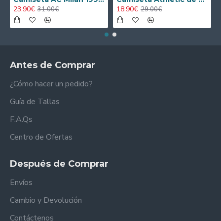
23.90€
18.90€
31.00€
29.00€
Antes de Comprar
¿Cómo hacer un pedido?
Guía de Tallas
F.A.Qs
Centro de Ofertas
Después de Comprar
Envíos
Cambio y Devolución
Contáctenos