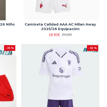
26 Niño
Camiseta Calidad AAA AC Milan Away
2025/26 Equipación
18.90€
29.00€
-35 %
-35 %