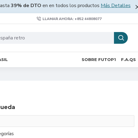
asta
39% de DTO
en en todos los productos
Más Detalles
LLAMAR AHORA: +852 44808077
SIL
SOBRE FUTOP1
F.A.QS
queda
gorías