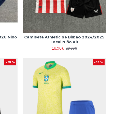
026 Niño
Camiseta Athletic de Bilbao 2024/2025
Local Niño Kit
18.90€
29.00€
-35 %
-35 %