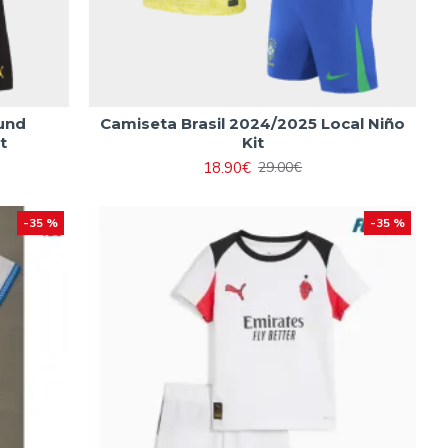
und
Camiseta Brasil 2024/2025 Local Niño
t
Kit
18.90€
29.00€
-35 %
-35 %