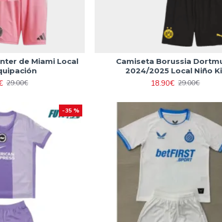
nter de Miami Local
Camiseta Borussia Dortm
quipación
2024/2025 Local Niño Ki
€
18.90€
29.00€
29.00€
-35 %