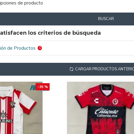
ripciones de producto
BUSCAR
atisfacen los criterios de búsqueda
ión de Productos
0
CARGAR PRODUCTOS ANTERI
-35 %