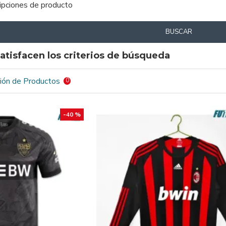
ripciones de producto
BUSCAR
atisfacen los criterios de búsqueda
ión de Productos
0
-40 %