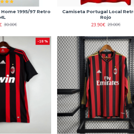
 Home 1995/97 Retro
Camiseta Portugal Local Ret
ML
Rojo
€
23.90€
30.00€
29.00€
-18 %