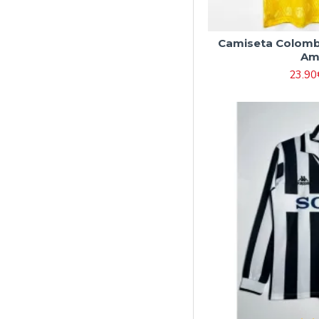
Camiseta Colombi
Ama
23.90