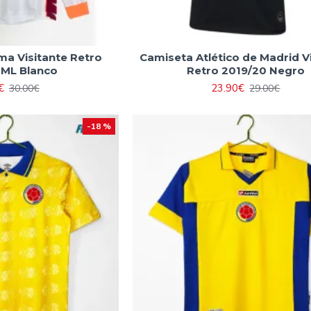
a Visitante Retro
Camiseta Atlético de Madrid V
 ML Blanco
Retro 2019/20 Negro
€
23.90€
30.00€
29.00€
-18 %