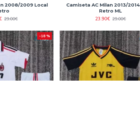
an 2008/2009 Local
Camiseta AC Milan 2013/2014
etro
Retro ML
€
23.90€
29.00€
29.00€
-18 %
an Visitante Retro
Camiseta Arsenal Away 1988/