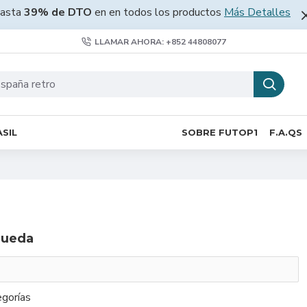
asta
39% de DTO
en en todos los productos
Más Detalles
LLAMAR AHORA: +852 44808077
SIL
SOBRE FUTOP1
F.A.QS
queda
gorías