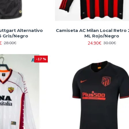
ttgart Alternativo
Camiseta AC Milan Local Retro
 Gris/Negro
ML Rojo/Negro
€
24.90€
28.00€
30.00€
-17 %