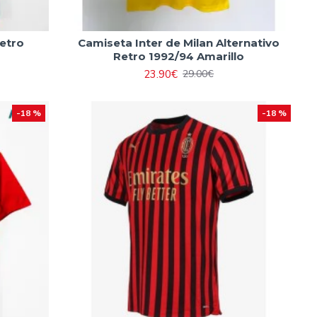
etro
Camiseta Inter de Milan Alternativo
Retro 1992/94 Amarillo
23.90€
29.00€
-18 %
-18 %