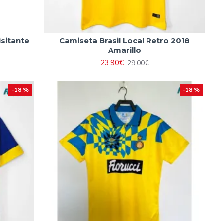
isitante
Camiseta Brasil Local Retro 2018
Amarillo
23.90€
29.00€
-18 %
-18 %