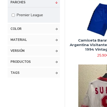
#16 90cm-105cm
PARCHES
#18 105cm-115cm
Premier League
#20 115cm-125cm
#22 125cm-135cm
COLOR
#24 135cm-145cm
MATERIAL
Camiseta Bar
#26 145cm-155cm
Argentina Visitant
1994 Vinta
#28 155cm-165cm
VERSIÓN
25.90
PRODUCTOS
TAGS