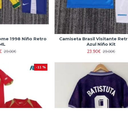
ome 1998 Niño Retro
Camiseta Brasil Visitante Ret
ML
Azul Niño Kit
€
23.90€
29.00€
29.00€
-11 %