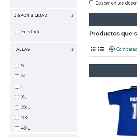
Buscar en las desc
DISPONIBILIDAD
En stock
Productos que s
Comparac
TALLAS
S
M
L
XL
2XL
3XL
4XL