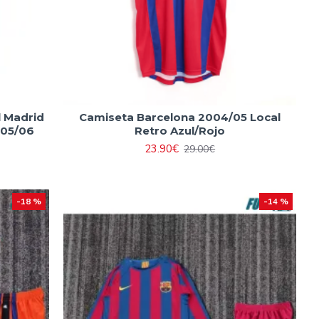
l Madrid
Camiseta Barcelona 2004/05 Local
005/06
Retro Azul/Rojo
23.90€
29.00€
-18 %
-14 %