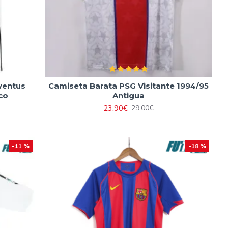
ventus
Camiseta Barata PSG Visitante 1994/95
co
Antigua
23.90€
29.00€
-11 %
-18 %