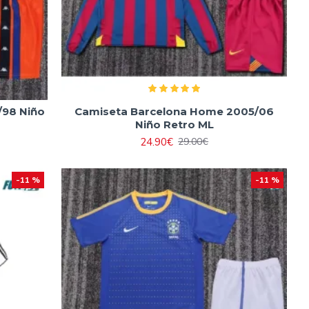
/98 Niño
Camiseta Barcelona Home 2005/06
Niño Retro ML
24.90€
29.00€
-11 %
-11 %