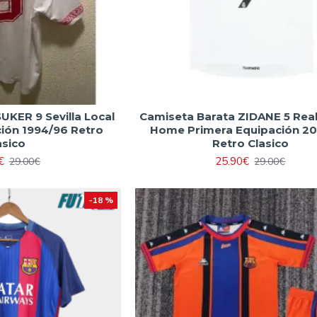
UKER 9 Sevilla Local
Camiseta Barata ZIDANE 5 Rea
ión 1994/96 Retro
Home Primera Equipación 2
asico
Retro Clasico
€
25.90€
29.00€
29.00€
-18 %