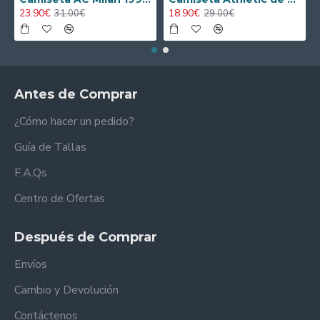
23.90€
18.90€
31.00€
29.00€
Antes de Comprar
¿Cómo hacer un pedido?
Guía de Tallas
F.A.Qs
Centro de Ofertas
Después de Comprar
Envíos
Cambio y Devolución
Contáctenos