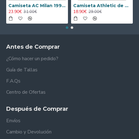
Camiseta AC Milan 1995/1996 Local Retro
Camiseta Athletic de Bilbao 2024/2025 Alternativo Niño Kit
23.90€
18.90€
31.00€
29.00€
Antes de Comprar
¿Cómo hacer un pedido?
Guía de Tallas
F.A.Qs
Centro de Ofertas
Después de Comprar
Envíos
Cambio y Devolución