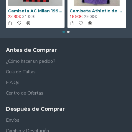
Camiseta AC Milan 1995/1996 Local Retro
Camiseta Athletic de Bilbao 2024/2025 Alternativo Niño Kit
23.90€
18.90€
31.00€
29.00€
Antes de Comprar
¿Cómo hacer un pedido?
Guía de Tallas
F.A.Qs
Centro de Ofertas
Después de Comprar
Envíos
Cambio y Devolución