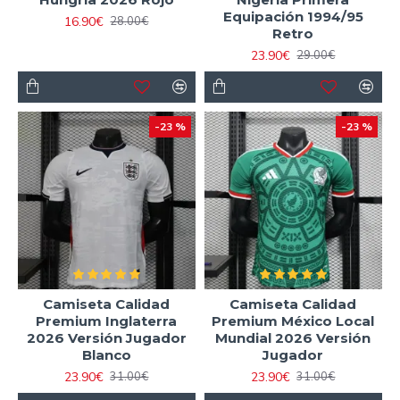
Equipación 1994/95
16.90€
28.00€
Retro
23.90€
29.00€
-23 %
-23 %
Camiseta Calidad
Camiseta Calidad
Premium Inglaterra
Premium México Local
2026 Versión Jugador
Mundial 2026 Versión
Blanco
Jugador
23.90€
23.90€
31.00€
31.00€