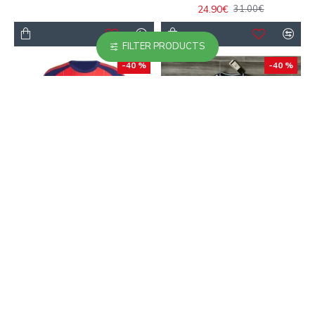
24.90€
31.00€
FILTER PRODUCTS
-40 %
-40 %
Camiseta España Local
Camiseta Futbol
Mundial 2026 Rojo/Azul
Argentina 2026
Azul/Blanco
16.90€
28.00€
16.90€
28.00€
-23 %
-40 %