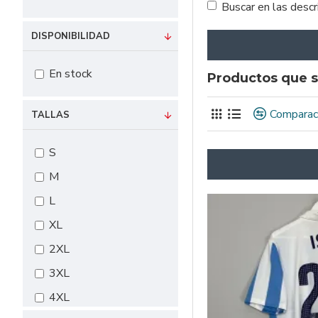
Buscar en las desc
DISPONIBILIDAD
En stock
Productos que s
Comparac
TALLAS
S
M
L
XL
2XL
3XL
4XL