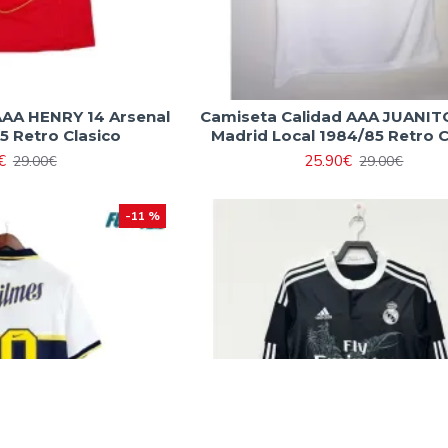
AAA HENRY 14 Arsenal
Camiseta Calidad AAA JUANITO
5 Retro Clasico
Madrid Local 1984/85 Retro C
€
25.90€
29.00€
29.00€
-11 %