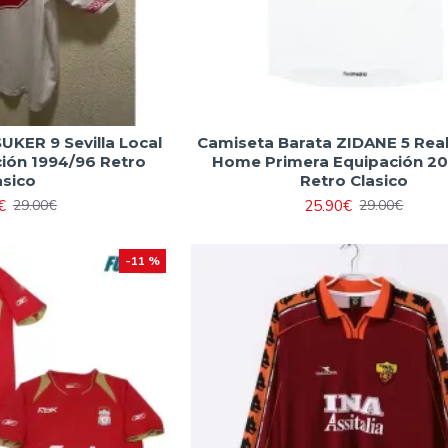
UKER 9 Sevilla Local
Camiseta Barata ZIDANE 5 Rea
ión 1994/96 Retro
Home Primera Equipación 2
asico
Retro Clasico
€
25.90€
29.00€
29.00€
-11 %