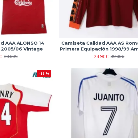
ad AAA ALONSO 14
Camiseta Calidad AAA AS Ro
l 2005/06 Vintage
Primera Equipación 1998/99 An
€
24.90€
29.00€
30.00€
-11 %