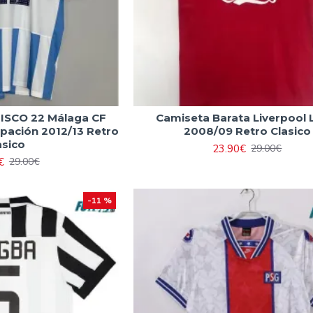
 ISCO 22 Málaga CF
Camiseta Barata Liverpool 
pación 2012/13 Retro
2008/09 Retro Clasico
asico
23.90€
29.00€
€
29.00€
-11 %