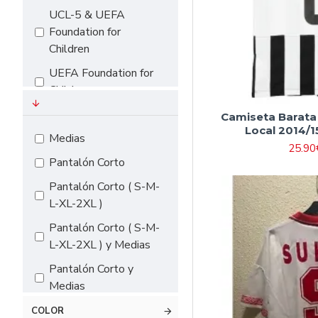
UCL-5 & UEFA
#18（155cm-
Foundation for
165cm）
Children
UEFA Foundation for
Children
Premier League
Camiseta Barata
Local 2014/1
La Liga 2024
Medias
25.90
Bundesliga
Pantalón Corto
Serie A
Pantalón Corto ( S-M-
L-XL-2XL )
Pantalón Corto ( S-M-
L-XL-2XL ) y Medias
Pantalón Corto y
Medias
Pantalón Largo
COLOR