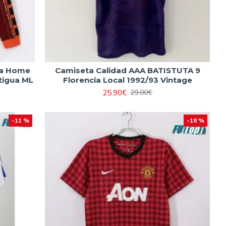
ma Home
Camiseta Calidad AAA BATISTUTA 9
tigua ML
Florencia Local 1992/93 Vintage
25.90€
29.00€
-11 %
-18 %