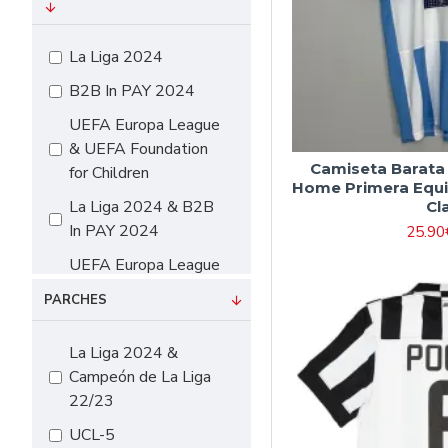
#16 90cm-105cm
#18 105cm-115cm
La Liga 2024
#20 115cm-125cm
B2B In PAY 2024
#22 125cm-135cm
UEFA Europa League
#24 135cm-145cm
& UEFA Foundation
Camiseta Barata
for Children
#26 145cm-155cm
Home Primera Equi
La Liga 2024 & B2B
Cl
#28 155cm-165cm
In PAY 2024
25.90
#10（115cm-
UEFA Europa League
125cm）
& UEFA Foundation
#12（125cm-
PARCHES
for Children & B2B In
135cm）
PAY 2024
La Liga 2024 &
#14（135cm-
Campeón de La Liga
145cm）
22/23
#16（145cm-
UCL-5
155cm）