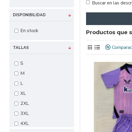
Buscar en las desc
DISPONIBILIDAD
En stock
Productos que s
Comparac
TALLAS
S
M
L
XL
2XL
3XL
4XL