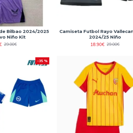
 de Bilbao 2024/2025
Camiseta Futbol Rayo Valleca
vo Niño Kit
2024/25 Niño
€
18.90€
29.00€
29.00€
-35 %