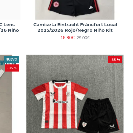
C Lens
Camiseta Eintracht Fráncfort Local
/26 Niño
2025/2026 Rojo/Negro Niño Kit
18.90€
29.00€
NUEVO
-35 %
-35 %