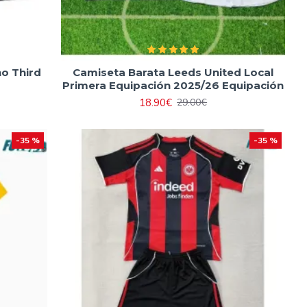
no Third
Camiseta Barata Leeds United Local
Primera Equipación 2025/26 Equipación
18.90€
29.00€
-35 %
-35 %