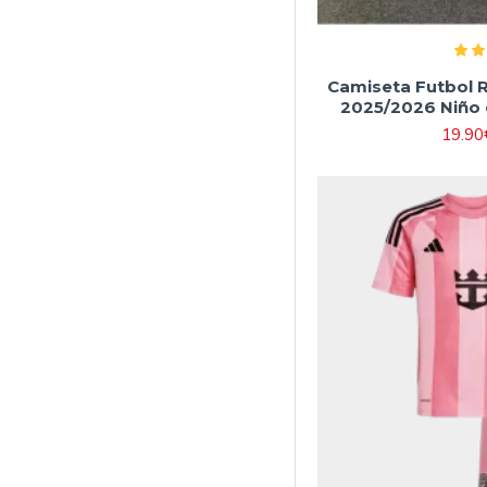
Camiseta Futbol R
2025/2026 Niño 
19.90