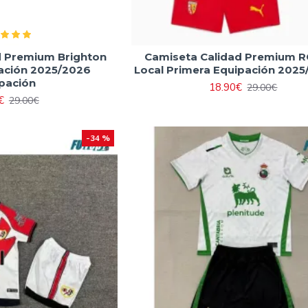
d Premium Brighton
Camiseta Calidad Premium R
ación 2025/2026
Local Primera Equipación 2025
pación
18.90€
29.00€
€
29.00€
-34 %