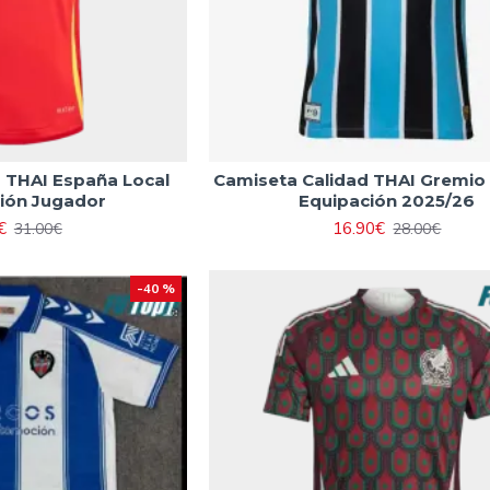
 THAI España Local
Camiseta Calidad THAI Gremio
ión Jugador
Equipación 2025/26
€
16.90€
31.00€
28.00€
-40 %