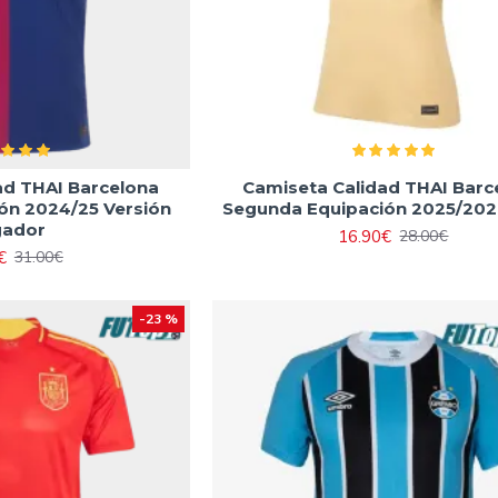
ad THAI Barcelona
Camiseta Calidad THAI Barc
ón 2024/25 Versión
Segunda Equipación 2025/202
gador
16.90€
28.00€
€
31.00€
-23 %