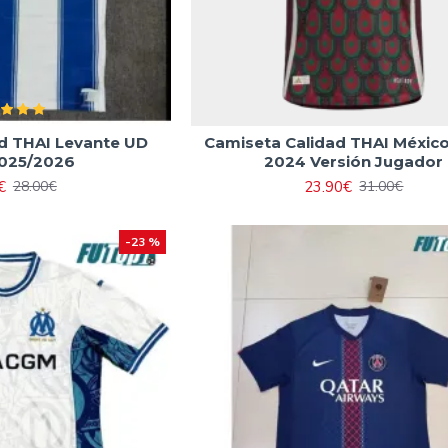
d THAI Levante UD
Camiseta Calidad THAI Méxi
025/2026
2024 Versión Jugador
€
23.90€
28.00€
31.00€
-23 %