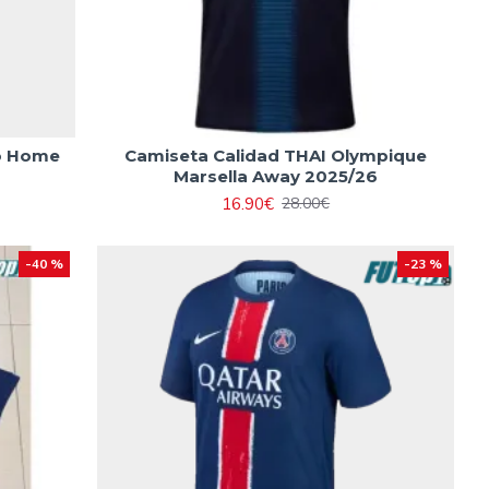
co Home
Camiseta Calidad THAI Olympique
Marsella Away 2025/26
16.90€
28.00€
-40 %
-23 %