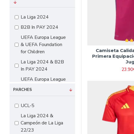
#16 90cm-105cm
#18 105cm-115cm
La Liga 2024
#20 115cm-125cm
B2B In PAY 2024
#22 125cm-135cm
UEFA Europa League
#24 135cm-145cm
& UEFA Foundation
Camiseta Calid
for Children
#26 145cm-155cm
Primera Equipaci
La Liga 2024 & B2B
Ju
#28 155cm-165cm
In PAY 2024
23.90
UEFA Europa League
& UEFA Foundation
PARCHES
for Children & B2B In
PAY 2024
UCL-5
La Liga 2024 &
Campeón de La Liga
22/23