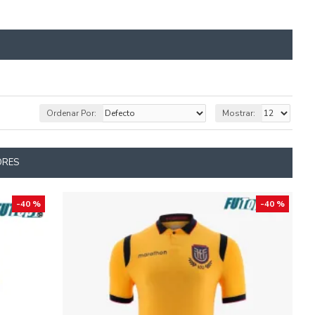
Ordenar Por:
Mostrar:
ORES
-40 %
-40 %