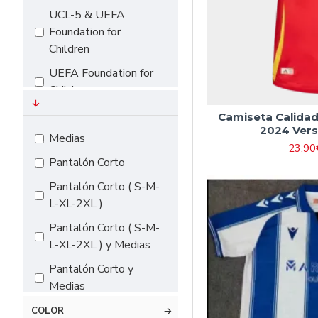
UCL-5 & UEFA
Foundation for
Children
UEFA Foundation for
Children
Premier League
Camiseta Calidad
2024 Vers
La Liga 2024
Medias
23.90
Bundesliga
Pantalón Corto
EURO 2024
Pantalón Corto ( S-M-
L-XL-2XL )
Serie A
Pantalón Corto ( S-M-
L-XL-2XL ) y Medias
Pantalón Corto y
Medias
COLOR