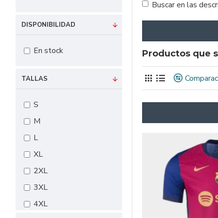
Buscar en las desc
DISPONIBILIDAD
En stock
Productos que s
Comparac
TALLAS
S
M
L
XL
2XL
3XL
4XL