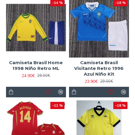
-14 %
-18 %
Camiseta Brasil Home
Camiseta Brasil
1998 Niño Retro ML
Visitante Retro 1996
Azul Niño Kit
24.90€
29.00€
23.90€
29.00€
-11 %
-18 %