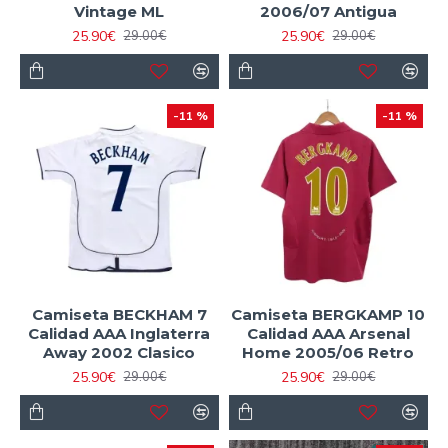
Vintage ML
2006/07 Antigua
25.90€
25.90€
29.00€
29.00€
-11 %
-11 %
Camiseta BECKHAM 7
Camiseta BERGKAMP 10
Calidad AAA Inglaterra
Calidad AAA Arsenal
Away 2002 Clasico
Home 2005/06 Retro
25.90€
25.90€
29.00€
29.00€