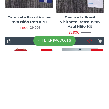
Camiseta Brasil Home
Camiseta Brasil
1998 Niño Retro ML
Visitante Retro 1996
Azul Niño Kit
24.90€
29.00€
23.90€
29.00€
FILTER PRODUCTS
-11 %
-18 %
Camiseta Calidad AAA
Camiseta Calidad AAA
ALONSO 14 Liverpool
Arsenal Away 1983/86