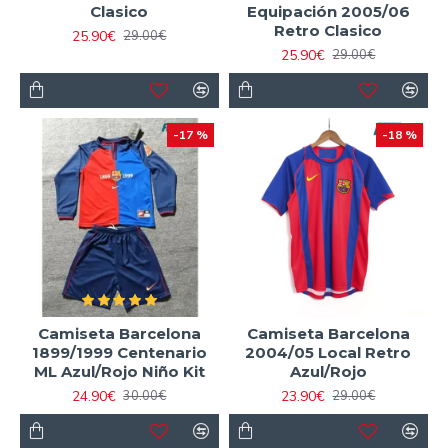
Clasico
Equipación 2005/06
Retro Clasico
25.90€
29.00€
25.90€
29.00€
-17 %
-18 %
Camiseta Barcelona
Camiseta Barcelona
1899/1999 Centenario
2004/05 Local Retro
ML Azul/Rojo Niño Kit
Azul/Rojo
24.90€
23.90€
30.00€
29.00€