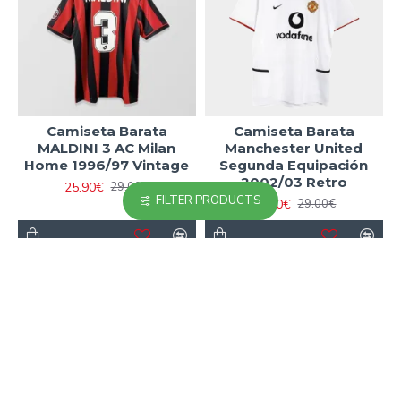
Camiseta Barata
Camiseta Barata
MALDINI 3 AC Milan
Manchester United
Home 1996/97 Vintage
Segunda Equipación
2002/03 Retro
25.90€
29.00€
FILTER PRODUCTS
23.90€
29.00€
-11 %
-11 %