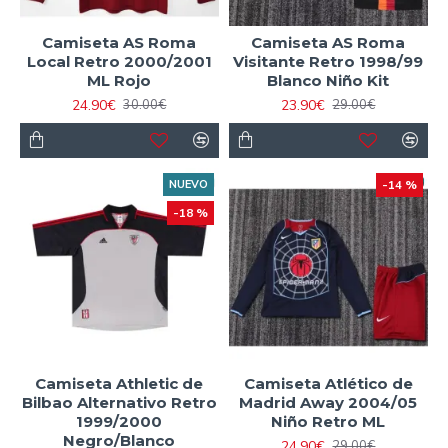
Camiseta AS Roma
Camiseta AS Roma
Local Retro 2000/2001
Visitante Retro 1998/99
ML Rojo
Blanco Niño Kit
24.90€
23.90€
30.00€
29.00€
NUEVO
-14 %
-18 %
Camiseta Athletic de
Camiseta Atlético de
Bilbao Alternativo Retro
Madrid Away 2004/05
1999/2000
Niño Retro ML
Negro/Blanco
24.90€
29.00€