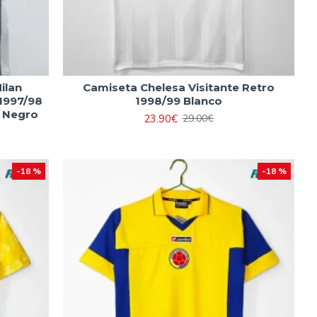
ilan
Camiseta Chelesa Visitante Retro
 1997/98
1998/99 Blanco
l Negro
23.90€
29.00€
-18 %
-18 %