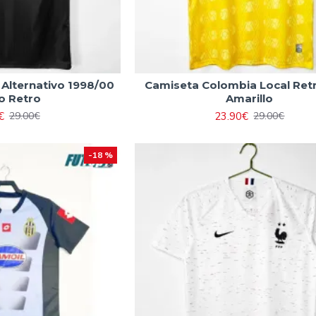
Alternativo 1998/00
Camiseta Colombia Local Ret
o Retro
Amarillo
€
23.90€
29.00€
29.00€
-18 %