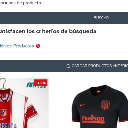
ripciones de producto
BUSCAR
atisfacen los criterios de búsqueda
ión de Productos
0
CARGAR PRODUCTOS ANTERI
-18 %