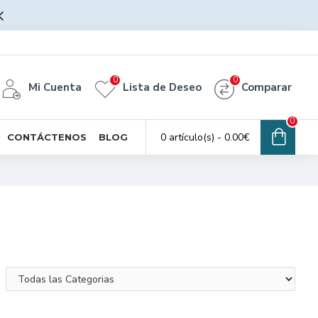
0
0
Mi Cuenta
Lista de Deseo
Comparar
0
0 artículo(s) - 0.00€
CONTÁCTENOS
BLOG