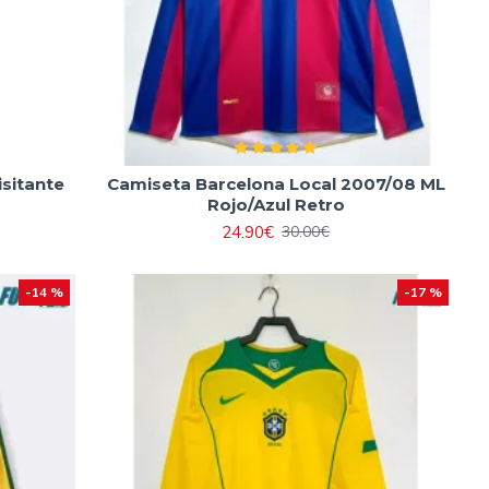
isitante
Camiseta Barcelona Local 2007/08 ML
Rojo/Azul Retro
24.90€
30.00€
-14 %
-17 %