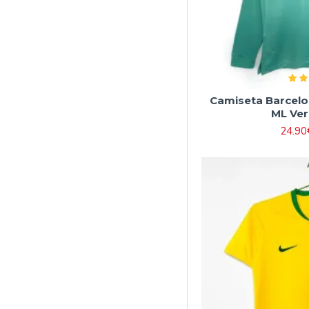
Camiseta Barcelon
ML Ver
24.90