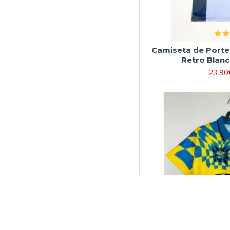
Camiseta de Porte
Retro Blanc
23.90