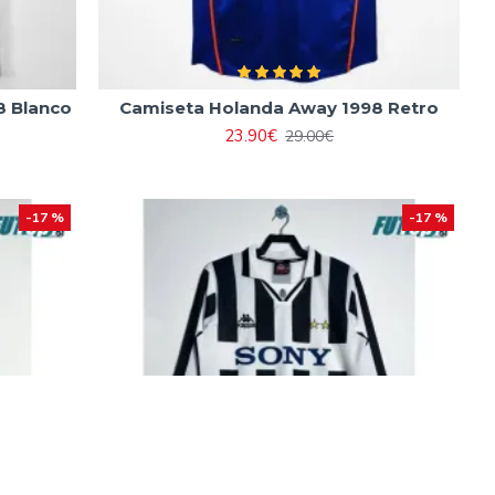
8 Blanco
Camiseta Holanda Away 1998 Retro
23.90€
29.00€
-17 %
-17 %