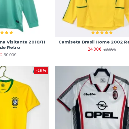
a Visitante 2010/11
Camiseta Brasil Home 2002 R
de Retro
24.90€
29.00€
€
30.00€
-18 %