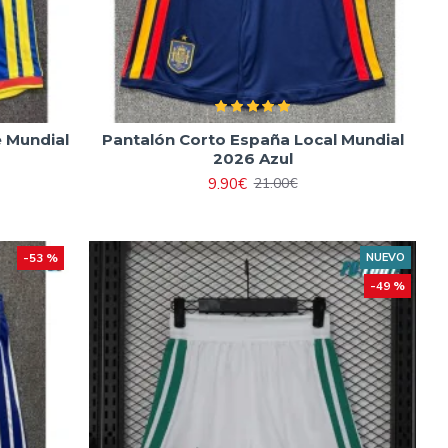
 Mundial
Pantalón Corto España Local Mundial
2026 Azul
9.90€
21.00€
-53 %
NUEVO
-49 %