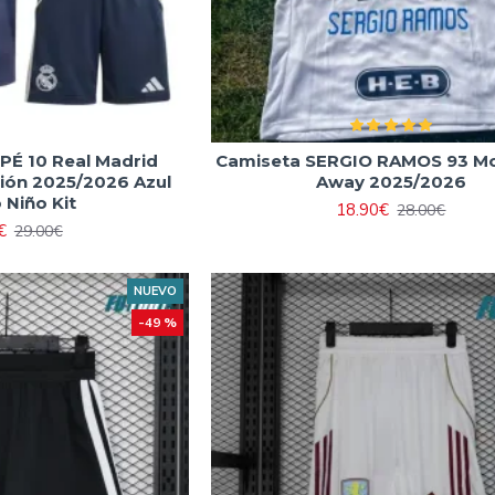
É 10 Real Madrid
Camiseta SERGIO RAMOS 93 Mo
ión 2025/2026 Azul
Away 2025/2026
 Niño Kit
18.90€
28.00€
€
29.00€
NUEVO
-49 %