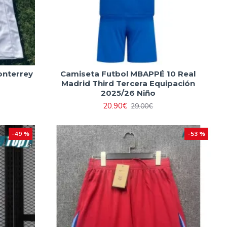
nterrey
Camiseta Futbol MBAPPÉ 10 Real
Madrid Third Tercera Equipación
2025/26 Niño
20.90€
29.00€
-49 %
-53 %