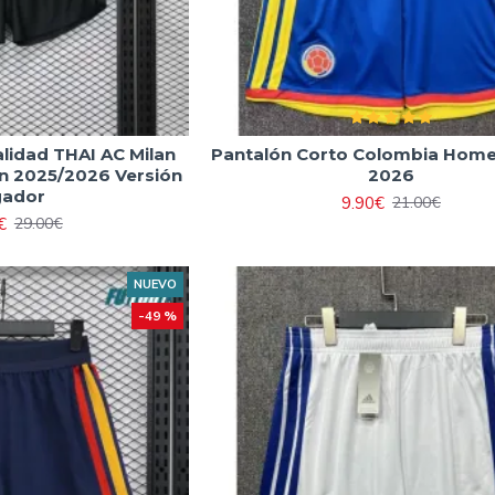
lidad THAI AC Milan
Pantalón Corto Colombia Home
n 2025/2026 Versión
2026
gador
9.90€
21.00€
€
29.00€
NUEVO
-49 %