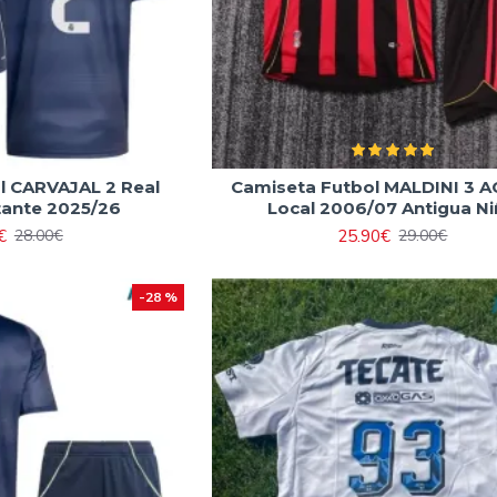
l CARVAJAL 2 Real
Camiseta Futbol MALDINI 3 A
tante 2025/26
Local 2006/07 Antigua N
€
25.90€
28.00€
29.00€
-28 %