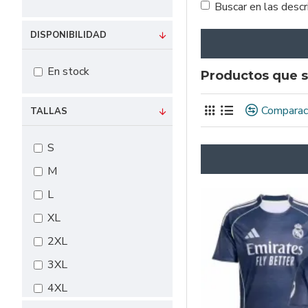
Buscar en las desc
DISPONIBILIDAD
En stock
Productos que s
Comparac
TALLAS
S
M
L
XL
2XL
3XL
4XL