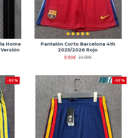
lla Home
Pantalón Corto Barcelona 4th
 Versión
2025/2026 Rojo
9.90€
21.00€
-53 %
-53 %