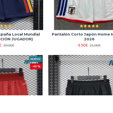
spaña Local Mundial
Pantalón Corto Japón Home 
DICIÓN JUGADOR)
2026
€
9.90€
29.00€
21.00€
NUEVO
-49 %