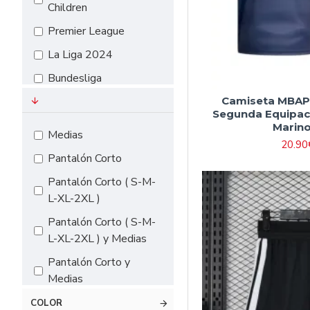
Children
#18（155cm-
Premier League
165cm）
La Liga 2024
Bundesliga
EURO 2024
Camiseta MBAPP
Segunda Equipac
Serie A
Marino
Medias
20.90
Pantalón Corto
Pantalón Corto ( S-M-
L-XL-2XL )
Pantalón Corto ( S-M-
L-XL-2XL ) y Medias
Pantalón Corto y
Medias
COLOR