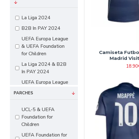
#16 90cm-105cm
#18 105cm-115cm
La Liga 2024
#20 115cm-125cm
B2B In PAY 2024
#22 125cm-135cm
UEFA Europa League
#24 135cm-145cm
& UEFA Foundation
Camiseta Futbo
for Children
#26 145cm-155cm
Madrid Visi
La Liga 2024 & B2B
#28 155cm-165cm
18.90
In PAY 2024
#10（115cm-
UEFA Europa League
125cm）
& UEFA Foundation
#12（125cm-
PARCHES
for Children & B2B In
135cm）
PAY 2024
UCL-5 & UEFA
#14（135cm-
Foundation for
145cm）
Children
#16（145cm-
UEFA Foundation for
155cm）