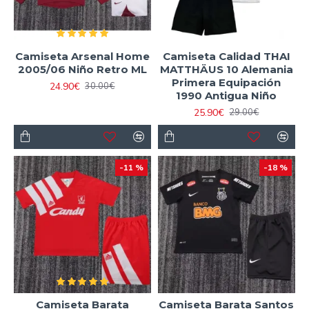
Camiseta Arsenal Home
Camiseta Calidad THAI
2005/06 Niño Retro ML
MATTHÄUS 10 Alemania
Primera Equipación
24.90€
30.00€
1990 Antigua Niño
25.90€
29.00€
-11 %
-18 %
Camiseta Barata
Camiseta Barata Santos