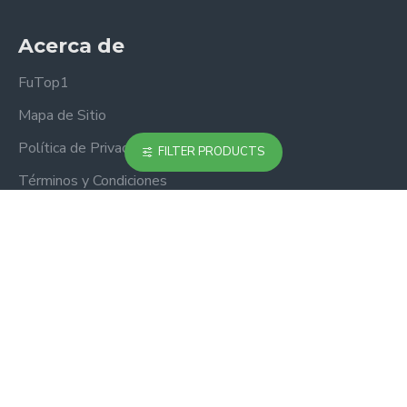
Acerca de
FuTop1
Mapa de Sitio
Política de Privacidad
FILTER PRODUCTS
Términos y Condiciones
Boletín
No te pierdas ninguna actualización o promoción
suscribiéndote a nuestro boletín.
ENVIAR