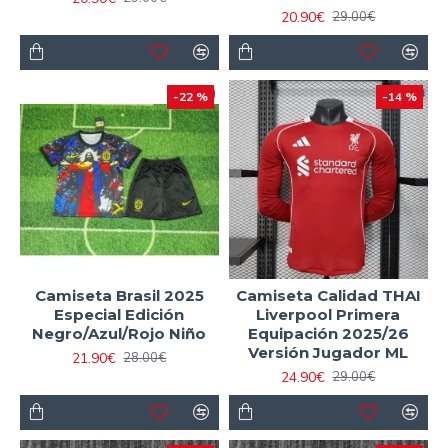
20.90€
29.00€
-22 %
-14 %
Camiseta Brasil 2025
Camiseta Calidad THAI
Especial Edición
Liverpool Primera
Negro/Azul/Rojo Niño
Equipación 2025/26
Versión Jugador ML
21.90€
28.00€
24.90€
29.00€