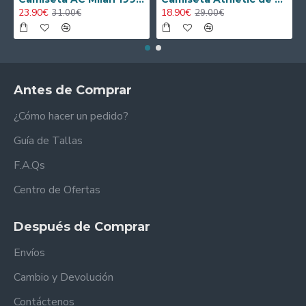
23.90€
18.90€
31.00€
29.00€
Antes de Comprar
¿Cómo hacer un pedido?
Guía de Tallas
F.A.Qs
Centro de Ofertas
Después de Comprar
Envíos
Cambio y Devolución
Contáctenos