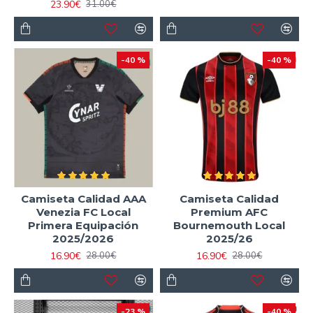
23.90€
31.00€
-40 %
-40 %
Camiseta Calidad AAA
Camiseta Calidad
Venezia FC Local
Premium AFC
Primera Equipación
Bournemouth Local
2025/2026
2025/26
16.90€
16.90€
28.00€
28.00€
-23 %
-40 %