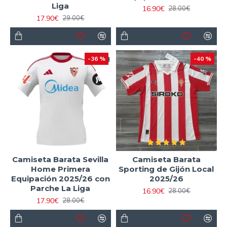
Liga
16.90€
28.00€
17.90€
29.00€
-36 %
-40 %
Camiseta Barata Sevilla
Camiseta Barata
Home Primera
Sporting de Gijón Local
Equipación 2025/26 con
2025/26
Parche La Liga
16.90€
28.00€
17.90€
28.00€