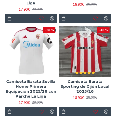
Liga
16.90€
28.00€
17.90€
29.00€
-36 %
-40 %
Camiseta Barata Sevilla
Camiseta Barata
Home Primera
Sporting de Gijón Local
Equipación 2025/26 con
2025/26
Parche La Liga
16.90€
28.00€
17.90€
28.00€