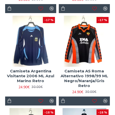
-17 %
-17 %
Camiseta Argentina
Camiseta AS Roma
Visitante 2006 ML Azul
Alternativo 1998/99 ML
Marino Retro
Negro/Naranja/Gris
Retro
24.90€
30.00€
24.90€
30.00€
-18 %
-18 %