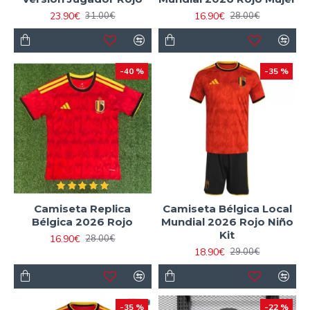
23.90€
16.90€
31.00€
28.00€
-40 %
-35 %
Camiseta Replica
Camiseta Bélgica Local
Bélgica 2026 Rojo
Mundial 2026 Rojo Niño
Kit
16.90€
28.00€
18.90€
29.00€
-35 %
-22 %