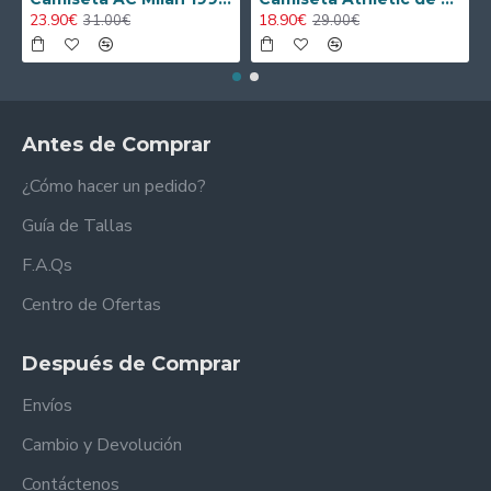
23.90€
18.90€
31.00€
29.00€
Antes de Comprar
¿Cómo hacer un pedido?
Guía de Tallas
F.A.Qs
Centro de Ofertas
Después de Comprar
Envíos
Cambio y Devolución
Contáctenos