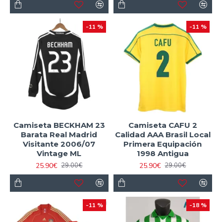
-11 %
-11 %
Camiseta BECKHAM 23
Camiseta CAFU 2
Barata Real Madrid
Calidad AAA Brasil Local
Visitante 2006/07
Primera Equipación
Vintage ML
1998 Antigua
25.90€
25.90€
29.00€
29.00€
-11 %
-18 %