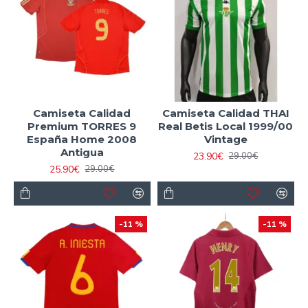
Camiseta Calidad
Camiseta Calidad THAI
Premium TORRES 9
Real Betis Local 1999/00
España Home 2008
Vintage
Antigua
23.90€
29.00€
25.90€
29.00€
-11 %
-11 %