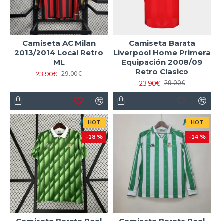
Camiseta AC Milan
Camiseta Barata
2013/2014 Local Retro
Liverpool Home Primera
ML
Equipación 2008/09
Retro Clasico
23.90€
29.00€
23.90€
29.00€
HOT
HOT
-18 %
-14 %
Camiseta Barata Real
Camiseta Barata Real