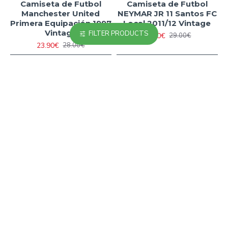
Camiseta de Futbol
Camiseta de Futbol
Manchester United
NEYMAR JR 11 Santos FC
Primera Equipación 1997
Local 2011/12 Vintage
Vintage
FILTER PRODUCTS
25.90€
29.00€
23.90€
28.00€
HOT
-18 %
-18 %
Camiseta de Fútbol
Camiseta de Fútbol
Vintage Barata
Vintage Barata Brasil
Barcelona 1999/00
2002
23.90€
23.90€
29.00€
29.00€