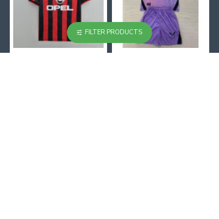
FILTER PRODUCTS
Camiseta AC Milan 1995/1996 Local Retro
Camiseta Athletic de Bilbao 2024/2025 Alternativo Niño Kit
23.90€
18.90€
31.00€
29.00€
Antes de Comprar
¿Cómo hacer un pedido?
Guía de Tallas
F.A.Qs
Centro de Ofertas
Después de Comprar