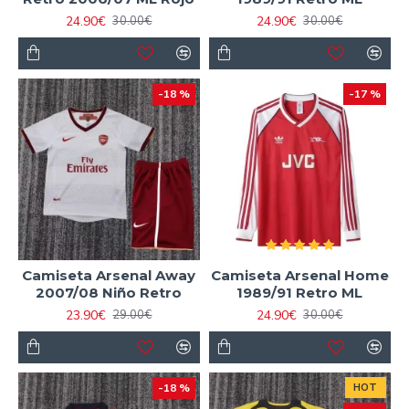
24.90€
24.90€
30.00€
30.00€
-18 %
-17 %
Camiseta Arsenal Away
Camiseta Arsenal Home
2007/08 Niño Retro
1989/91 Retro ML
23.90€
24.90€
29.00€
30.00€
-18 %
HOT