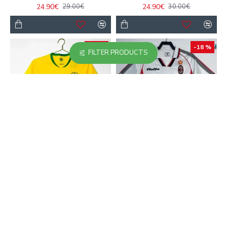
24.90€
24.90€
29.00€
30.00€
-18 %
-18 %
FILTER PRODUCTS
Camiseta Brasil Local
Camiseta Calidad AAA
Retro 2018 Amarillo
AC Milan Visitante
Segunda Equipación
23.90€
29.00€
1997/98 Retro Clasico
Edición Especial Negro
23.90€
29.00€