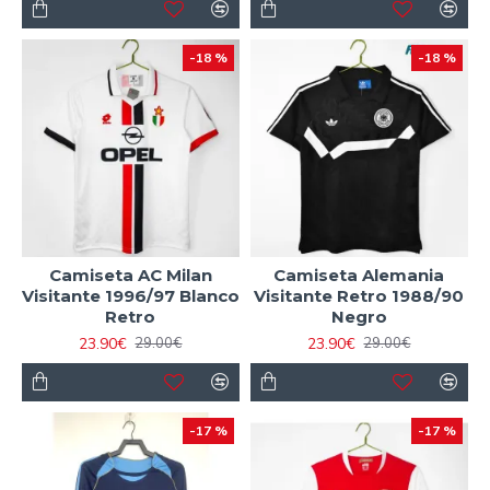
-18 %
-18 %
Camiseta AC Milan
Camiseta Alemania
Visitante 1996/97 Blanco
Visitante Retro 1988/90
Retro
Negro
23.90€
23.90€
29.00€
29.00€
-17 %
-17 %