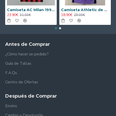
Camiseta AC Milan 1995/1996 Local Retro
Camiseta Athletic de Bilbao 2024/2025 Alternativo Niño Kit
23.90€
18.90€
31.00€
29.00€
Antes de Comprar
¿Cómo hacer un pedido?
Guía de Tallas
F.A.Qs
Centro de Ofertas
Después de Comprar
Envíos
Cambio y Devolución