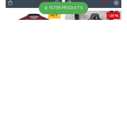
FILTER PRODUCTS
HOT
-20 %
-40 %
Camiseta España 2026
Camiseta España Home
Rojo/Azul
Mundial 2026 Versión
Jugador ML
16.90€
28.00€
24.90€
31.00€
-38 %
-40 %