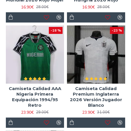
16.90€
16.90€
28.00€
28.00€
-18 %
-23 %
Camiseta Calidad AAA
Camiseta Calidad
Nigeria Primera
Premium Inglaterra
Equipación 1994/95
2026 Versión Jugador
Retro
Blanco
23.90€
23.90€
29.00€
31.00€