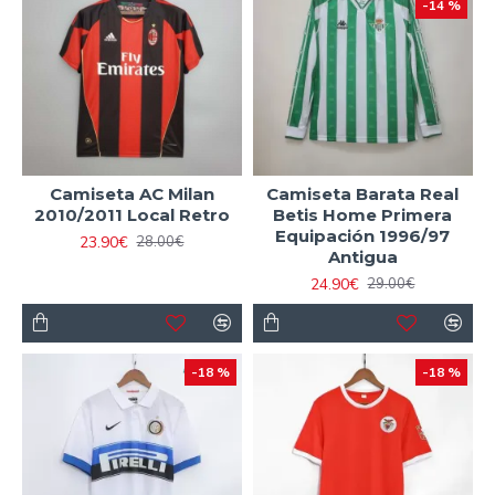
-14 %
Camiseta AC Milan
Camiseta Barata Real
2010/2011 Local Retro
Betis Home Primera
Equipación 1996/97
23.90€
28.00€
Antigua
24.90€
29.00€
-18 %
-18 %