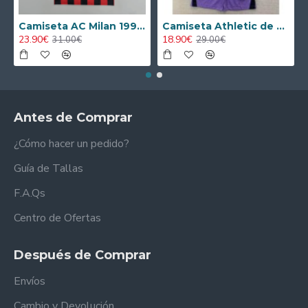
Camiseta AC Milan 1995/1996 Local Retro
Camiseta Athletic de Bilbao 2024/2025 Alternativo Niño Kit
23.90€
18.90€
31.00€
29.00€
Antes de Comprar
¿Cómo hacer un pedido?
Guía de Tallas
F.A.Qs
Centro de Ofertas
Después de Comprar
Envíos
Cambio y Devolución