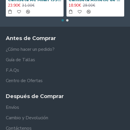
23.90€
18.90€
31.00€
29.00€
Antes de Comprar
¿Cómo hacer un pedido?
Guía de Tallas
F.A.Qs
Centro de Ofertas
Después de Comprar
Envíos
Cambio y Devolución
Contáctenos