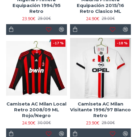
Equipación 1994/95
Equipación 2015/16
Retro
Retro Clasico ML
23.90€
24.90€
29.00€
29.00€
-17 %
-18 %
Camiseta AC Milan Local
Camiseta AC Milan
Retro 2008/09 ML
Visitante 1996/97 Blanco
Rojo/Negro
Retro
24.90€
23.90€
30.00€
29.00€