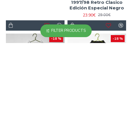
1997/98 Retro Clasico
Edición Especial Negro
23.90€
29.00€
FILTER PRODUCTS
-18 %
-18 %
Camiseta Chelesa
Camiseta Chelsea
Visitante Retro 1998/99
Alternativo 1998/00
Blanco
Negro Retro
23.90€
23.90€
29.00€
29.00€