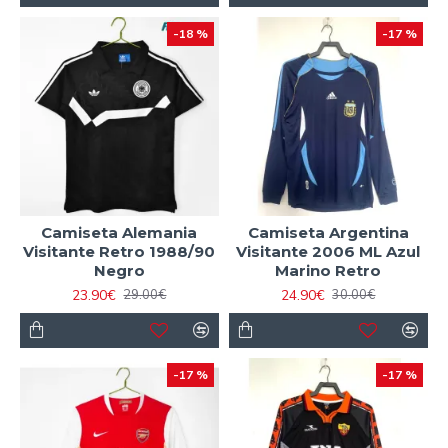
-18 %
-17 %
Camiseta Alemania
Camiseta Argentina
Visitante Retro 1988/90
Visitante 2006 ML Azul
Negro
Marino Retro
23.90€
24.90€
29.00€
30.00€
-17 %
-17 %