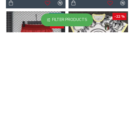
NUEVO
-22 %
FILTER PRODUCTS
-49 %
Pantalón Corto Portugal
Camiseta Replica Italia
Local Mundial 2026 Rojo
2023/24 Edición
(EDICIÓN JUGADOR)
Especial Blanco
14.90€
21.90€
29.00€
28.00€
-20 %
-20 %