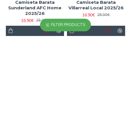
Camiseta Barata
Camiseta Barata
Sunderland AFC Home
Villarreal Local 2025/26
2025/26
16.90€
28.00€
16.90€
28.00€
FILTER PRODUCTS
-40 %
-40 %
Camiseta Barata West
Camiseta Brasil Local
Ham United Local
Mundial 2026 Amarillo
Primera Equipación
16.90€
28.00€
2025/26
16.90€
28.00€