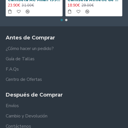
23.90€
18.90€
31.00€
29.00€
Antes de Comprar
¿Cómo hacer un pedido?
Guía de Tallas
F.A.Qs
Centro de Ofertas
Después de Comprar
Envíos
Cambio y Devolución
Contáctenos