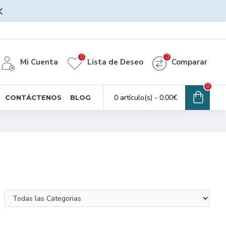
0
0
Mi Cuenta
Lista de Deseo
Comparar
0
0 artículo(s) - 0.00€
CONTÁCTENOS
BLOG