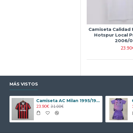
Camiseta Calidad
Hotspur Local P
2006/0
23.90
MÁS VISTOS
Camiseta AC Milan 1995/1996 Local Retro
23.90€
31.00€