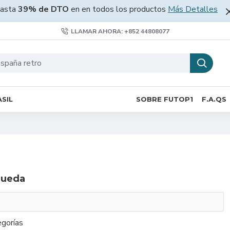
asta
39% de DTO
en en todos los productos
Más Detalles
LLAMAR AHORA: +852 44808077
SIL
SOBRE FUTOP1
F.A.QS
queda
gorías