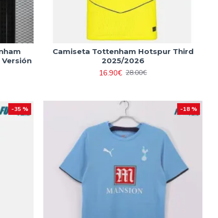
enham
Camiseta Tottenham Hotspur Third
 Versión
2025/2026
16.90€
28.00€
-35 %
-18 %