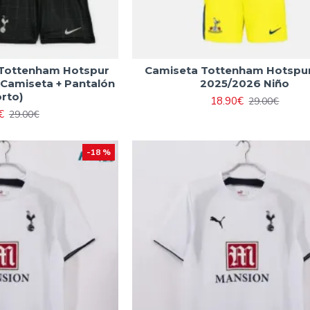
 Tottenham Hotspur
Camiseta Tottenham Hotspur
(Camiseta + Pantalón
2025/2026 Niño
rto)
18.90€
29.00€
€
29.00€
-18 %