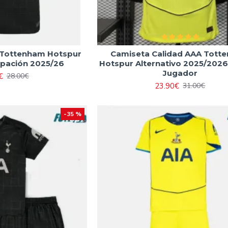
 Tottenham Hotspur
Camiseta Calidad AAA Tott
pación 2025/26
Hotspur Alternativo 2025/2026
Jugador
€
28.00€
23.90€
31.00€
-35 %