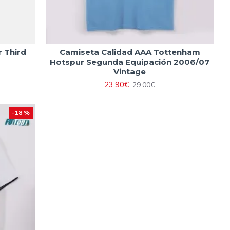
 Third
Camiseta Calidad AAA Tottenham
Hotspur Segunda Equipación 2006/07
Vintage
23.90€
29.00€
-18 %