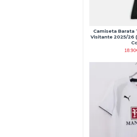
Camiseta Barata
Visitante 2025/26 
Co
18.90