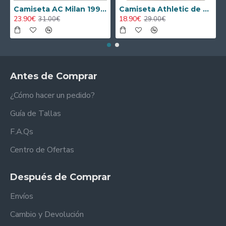
Camiseta AC Milan 1995/1996 Local Retro
Camiseta Athletic de Bilbao 2024/2025 Alternativo Niño Kit
23.90€
18.90€
31.00€
29.00€
Antes de Comprar
¿Cómo hacer un pedido?
Guía de Tallas
F.A.Qs
Centro de Ofertas
Después de Comprar
Envíos
Cambio y Devolución