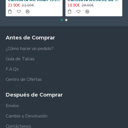
23.90€
18.90€
31.00€
29.00€
Antes de Comprar
¿Cómo hacer un pedido?
Guía de Tallas
F.A.Qs
Centro de Ofertas
Después de Comprar
Envíos
Cambio y Devolución
Contáctenos