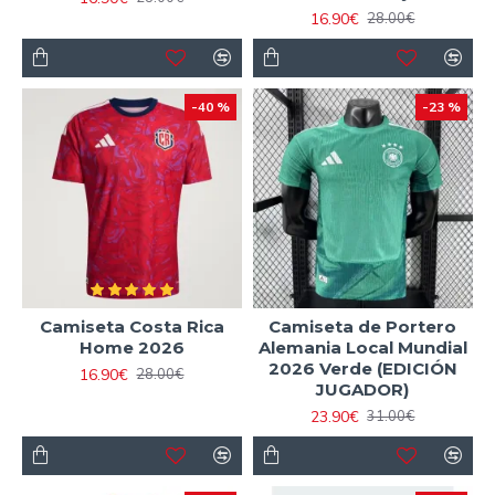
16.90€
28.00€
-40 %
-23 %
Camiseta Costa Rica
Camiseta de Portero
Home 2026
Alemania Local Mundial
2026 Verde (EDICIÓN
16.90€
28.00€
JUGADOR)
23.90€
31.00€