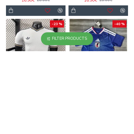
16.90€
16.90€
28.00€
28.00€
-23 %
-40 %
FILTER PRODUCTS
Camiseta Italia 2026
Camiseta Japón 2026
Versión Jugador Blanco
Azul
23.90€
16.90€
31.00€
28.00€
-23 %
-40 %