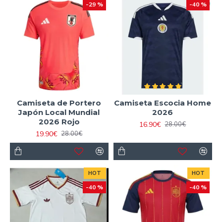
-29 %
-40 %
Camiseta de Portero
Camiseta Escocia Home
Japón Local Mundial
2026
2026 Rojo
16.90€
28.00€
19.90€
28.00€
HOT
HOT
-40 %
-40 %