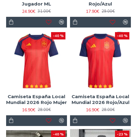
Jugador ML
Rojo/Azul
24.90€
17.90€
31.00€
29.00€
-40 %
-40 %
Camiseta España Local
Camiseta España Local
Mundial 2026 Rojo Mujer
Mundial 2026 Rojo/Azul
16.90€
16.90€
28.00€
28.00€
-40 %
-23 %