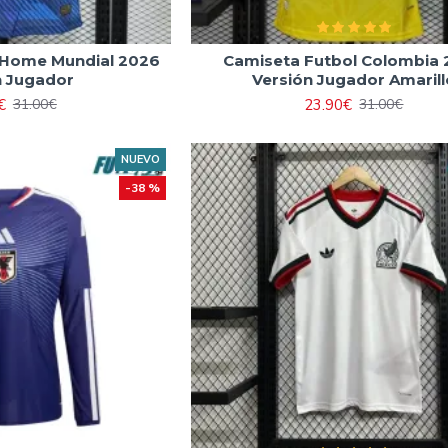
 Home Mundial 2026
Camiseta Futbol Colombia
n Jugador
Versión Jugador Amarill
€
23.90€
31.00€
31.00€
NUEVO
-38 %