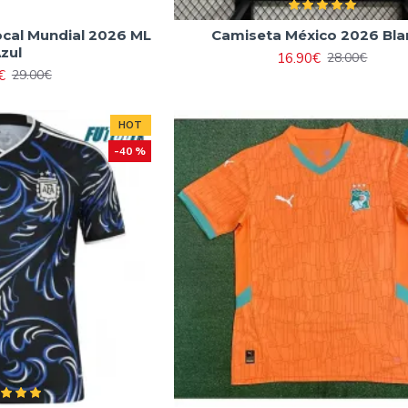
cal Mundial 2026 ML
Camiseta México 2026 Bl
zul
16.90€
28.00€
€
29.00€
HOT
-40 %