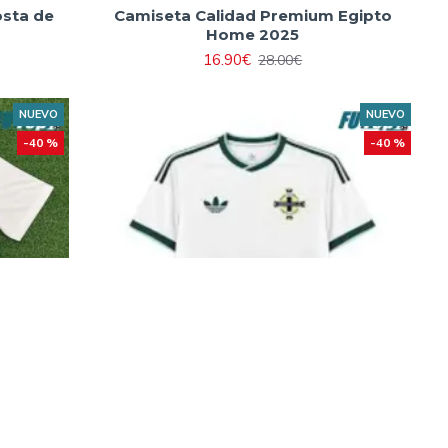
osta de
Camiseta Calidad Premium Egipto
Home 2025
16.90€
28.00€
NUEVO
NUEVO
-40 %
-40 %
ial 2026
Camiseta Irlanda del Norte Visitante