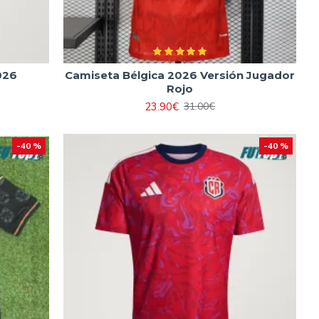
026
Camiseta Bélgica 2026 Versión Jugador
Rojo
23.90€
31.00€
-40 %
-40 %