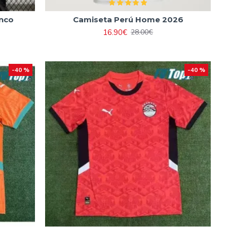
anco
Camiseta Perú Home 2026
16.90€
28.00€
-40 %
-40 %