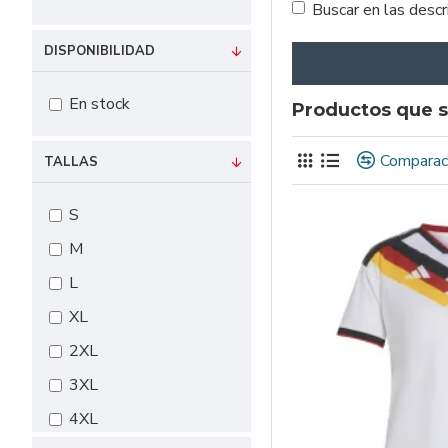
Buscar en las desc
DISPONIBILIDAD
En stock
Productos que s
Comparac
TALLAS
S
M
L
XL
2XL
3XL
4XL