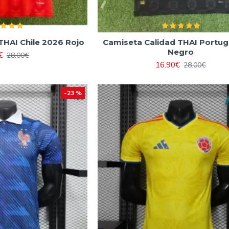
THAI Chile 2026 Rojo
Camiseta Calidad THAI Portug
Negro
€
28.00€
16.90€
28.00€
-23 %