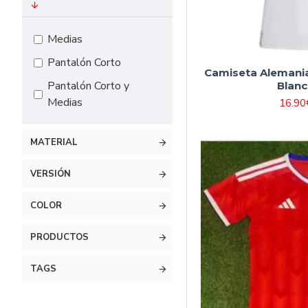
#16 90cm-105cm
#18 105cm-115cm
Medias
#20 115cm-125cm
Pantalón Corto
Camiseta Alemania
#22 125cm-135cm
Pantalón Corto y
Blanc
#24 135cm-145cm
Medias
16.90
#26 145cm-155cm
MATERIAL
#28 155cm-165cm
VERSIÓN
COLOR
PRODUCTOS
TAGS