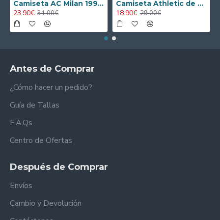
Camiseta AC Milan 1995/1996 Local Retro
Camiseta Athletic de Bilbao 2024/2025 Alternativo Niño Kit
23.90€
18.90€
31.00€
29.00€
Antes de Comprar
¿Cómo hacer un pedido?
Guía de Tallas
F.A.Qs
Centro de Ofertas
Después de Comprar
Envíos
Cambio y Devolución